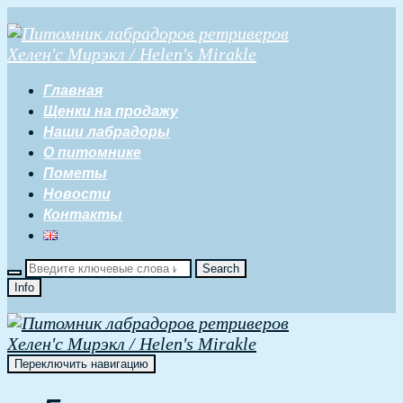
Главная
Щенки на продажу
Наши лабрадоры
О питомнике
Пометы
Новости
Контакты
Info
Переключить навигацию