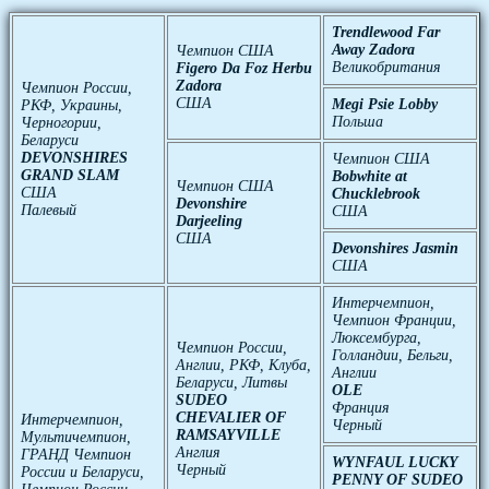
Trendlewood Far
Away Zadora
Чемпион США
Великобритания
Figero Da Foz Herbu
Zadora
Чемпион России,
США
Megi Psie Lobby
РКФ, Украины,
Польша
Черногории,
Беларуси
DEVONSHIRES
Чемпион США
GRAND SLAM
Bobwhite at
Чемпион США
США
Chucklebrook
Devonshire
Палевый
США
Darjeeling
США
Devonshires Jasmin
США
Интерчемпион,
Чемпион Франции,
Люксембурга,
Чемпион России,
Голландии, Бельги,
Англии, РКФ, Клуба,
Англии
Беларуси, Литвы
OLE
SUDEO
Франция
CHEVALIER OF
Интерчемпион,
Черный
RAMSAYVILLE
Мультичемпион,
Англия
ГРАНД Чемпион
WYNFAUL LUCKY
Черный
России и Беларуси,
PENNY OF SUDEO