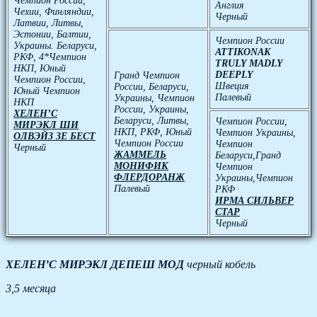
Чемпион России,
Англия
Чехии, Финляндии,
Черный
Латвии, Литвы,
Эстонии, Балтии,
Чемпион России
Украины. Беларуси,
ATTIKONAK
РКФ, 4*Чемпион
TRULY MADLY
НКП, Юный
DEEPLY
Гранд Чемпион
Чемпион России,
Швеция
России, Беларуси,
Юный Чемпион
Палевый
Украины, Чемпион
НКП
России, Украины,
ХЕЛЕН’C
Беларуси, Литвы,
Чемпион России,
МИРЭКЛ ШИ
НКП, РКФ, Юный
Чемпион Украины,
ОЛВЭЙЗ ЗЕ БЕСТ
Чемпион России
Чемпион
Черный
ЖАММЕЛЬ
Беларуси,Гранд
МОНИФИК
Чемпион
ФЛЕРДОРАНЖ
Украины,Чемпион
Палевый
РКФ
ИРМА СИЛЬВЕР
СТАР
Черный
ХЕЛЕН’С МИРЭКЛ ДЕПЕШ МОД
черный кобель
3,5 месяца