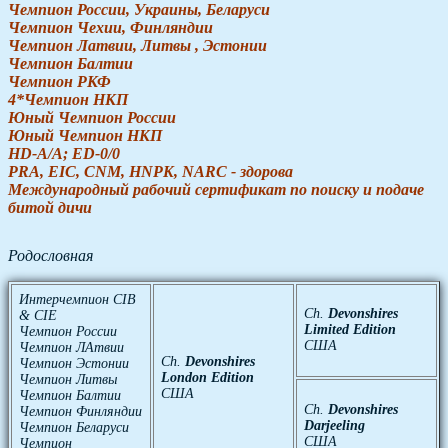
Чемпион России, Украины, Беларуси
Чемпион Чехии, Финляндии
Чемпион Латвии, Литвы , Эстонии
Чемпион Балтии
Чемпион РКФ
4*Чемпион НКП
Юный Чемпион России
Юный Чемпион НКП
HD-A/A; ED-0/0
PRA, EIC, CNM, HNPK, NARC - здорова
Международный рабочий сертификат по поиску и подаче
битой дичи
Родословная
Интерчемпион CIB
Ch.
Devonshires
& CIE
Limited Edition
Чемпион России
США
Чемпион ЛАтвии
Ch.
Devonshires
Чемпион Эстонии
London Edition
Чемпион Литвы
США
Чемпион Балтии
Ch.
Devonshires
Чемпион Финляндии
Darjeeling
Чемпион Беларуси
США
Чемпион