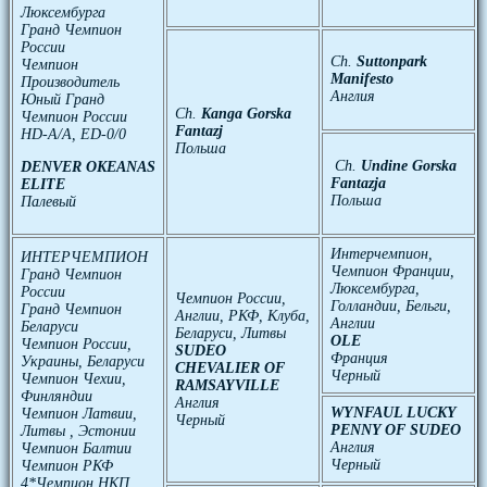
Люксембурга
Гранд Чемпион
России
Ch.
Suttonpark
Чемпион
Manifesto
Производитель
Англия
Юный Гранд
Ch.
Kanga Gorska
Чемпион России
Fantazj
HD-A/A, ED-0/0
Польша
Ch.
Undine Gorska
DENVER OKEANAS
Fantazja
ELITE
Польша
Палевый
Интерчемпион,
ИНТЕРЧЕМПИОН
Чемпион Франции,
Гранд Чемпион
Люксембурга,
России
Чемпион России,
Голландии, Бельги,
Гранд Чемпион
Англии, РКФ, Клуба,
Англии
Беларуси
Беларуси, Литвы
OLE
Чемпион России,
SUDEO
Франция
Украины, Беларуси
CHEVALIER OF
Черный
Чемпион Чехии,
RAMSAYVILLE
Финляндии
Англия
WYNFAUL LUCKY
Чемпион Латвии,
Черный
PENNY OF SUDEO
Литвы , Эстонии
Англия
Чемпион Балтии
Черный
Чемпион РКФ
4*Чемпион НКП