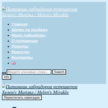
Главная
Щенки на продажу
Наши лабрадоры
О питомнике
Пометы
Новости
Контакты
Info
Переключить навигацию