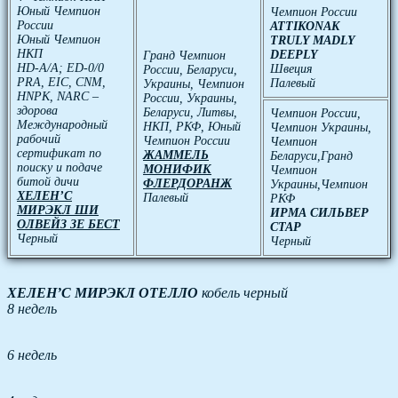
Юный Чемпион
Чемпион России
России
ATTIKONAK
Юный Чемпион
TRULY MADLY
НКП
DEEPLY
Гранд Чемпион
HD-A/A; ED-0/0
Швеция
России, Беларуси,
PRA, EIC, CNM,
Палевый
Украины, Чемпион
HNPK, NARC –
России, Украины,
здорова
Беларуси, Литвы,
Чемпион России,
Международный
НКП, РКФ, Юный
Чемпион Украины,
рабочий
Чемпион России
Чемпион
сертификат по
ЖАММЕЛЬ
Беларуси,Гранд
поиску и подаче
МОНИФИК
Чемпион
битой дичи
ФЛЕРДОРАНЖ
Украины,Чемпион
ХЕЛЕН’С
Палевый
РКФ
МИРЭКЛ ШИ
ИРМА СИЛЬВЕР
ОЛВЕЙЗ ЗЕ БЕСТ
СТАР
Черный
Черный
ХЕЛЕН’С МИРЭКЛ ОТЕЛЛО
кобель черный
8 недель
6 недель