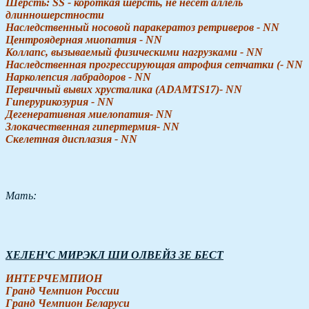
Шерсть: SS - короткая шерсть, не несет аллель
длинношерстности
Наследственный носовой паракератоз ретриверов - NN
Центроядерная миопатия - NN
Коллапс, вызываемый физическими нагрузками - NN
Наследственная прогрессирующая атрофия сетчатки (- NN
Нарколепсия лабрадоров - NN
Первичный вывих хрусталика (ADAMTS17)- NN
Гиперурикозурия - NN
Дегенеративная миелопатия- NN
Злокачественная гипертермия- NN
Скелетная дисплазия - NN
Мать:
ХЕЛЕН’С МИРЭКЛ ШИ ОЛВЕЙЗ ЗЕ БЕСТ
ИНТЕРЧЕМПИОН
Гранд Чемпион России
Гранд Чемпион Беларуси