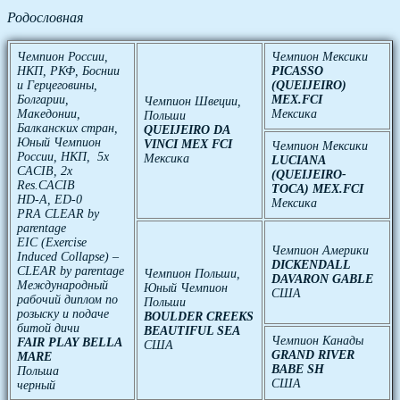
Родословная
Чемпион России,
Чемпион Мексики
НКП, РКФ, Боснии
PICASSO
и Герцеговины,
(QUEIJEIRO)
Болгарии,
MEX.FCI
Чемпион Швеции,
Македонии,
Мексика
Польши
Балканских стран,
QUEIJEIRO DA
Юный Чемпион
VINCI MEX FCI
Чемпион Мексики
России, НКП, 5х
Мексика
LUCIANA
CACIB, 2x
(QUEIJEIRO-
Res.CACIB
TOCA) MEX.FCI
HD-A, ED-0
Мексика
PRA CLEAR by
parentage
EIC (Exercise
Чемпион Америки
Induced Collapse) –
DICKENDALL
CLEAR by parentage
Чемпион Польши,
DAVARON GABLE
Международный
Юный Чемпион
США
рабочий диплом по
Польши
розыску и подаче
BOULDER CREEKS
битой дичи
BEAUTIFUL SEA
Чемпион Канады
FAIR PLAY BELLA
США
GRAND RIVER
MARE
BABE SH
Польша
США
черный