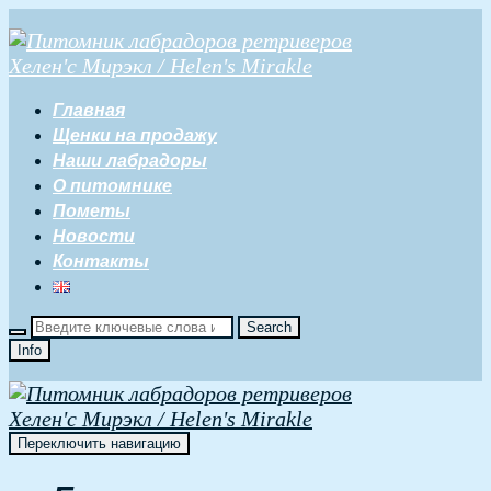
Главная
Щенки на продажу
Наши лабрадоры
О питомнике
Пометы
Новости
Контакты
Info
Переключить навигацию