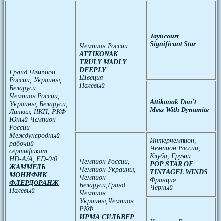
Jayncourt
Significant Star
Чемпион России
ATTIKONAK
TRULY MADLY
DEEPLY
Гранд Чемпион
Швеция
России, Украины,
Палевый
Беларуси
Чемпион России,
Attikonak Don’t
Украины, Беларуси,
Mess With Dynamite
Литвы, НКП, РКФ
Юный Чемпион
России
Международный
Интерчемпион,
рабочий
Чемпион России,
сертификат
Клуба, Грузии
HD-A/A, ED-0/0
Чемпион России,
POP STAR OF
ЖАММЕЛЬ
Чемпион Украины,
TINTAGEL WINDS
МОНИФИК
Чемпион
Франция
ФЛЕРДОРАНЖ
Беларуси,Гранд
Черный
Палевый
Чемпион
Украины,Чемпион
РКФ
ИРМА СИЛЬВЕР